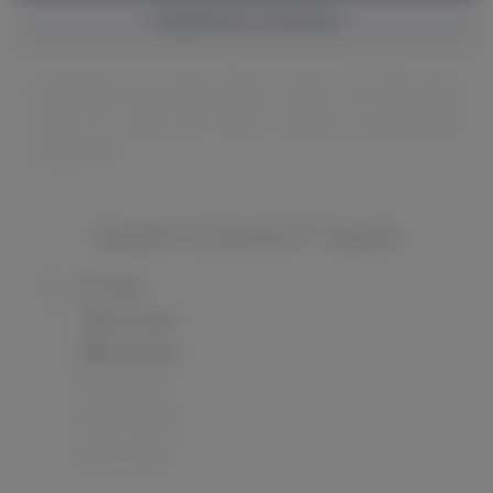
Подробное описание
Испарители для ваших Drag X, Drag S, PnP Tank, Seal,
Argus Pro, Argus AIR, VINCI и других совместимых
устройств.
ВЫБЕРИТЕ ВАРИАНТ ТОВАРА
R2 1ohm
TM2 0.8 ohm
VM6 0.15ohm
VM1 0.3ohm
VM3 0.45ohm
VM4 0.6ohm