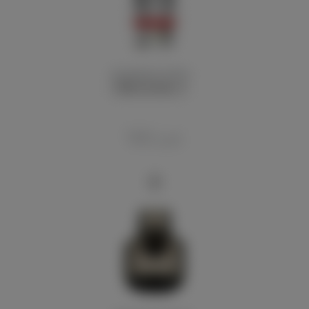
Испаритель VooPoo ...
190
руб.