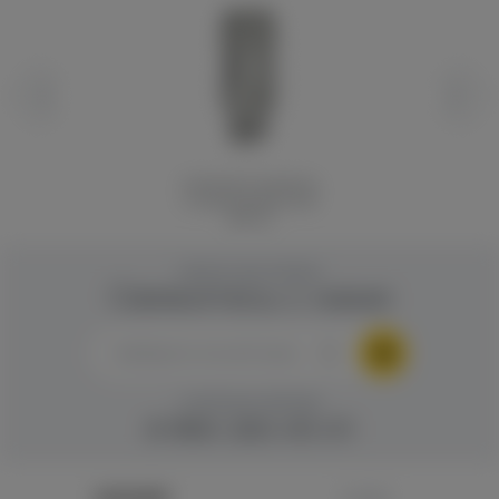
Сменный испаритель
к клиромайзеру Eleaf
MELO2
ОБРАТНАЯ СВЯЗЬ
Свяжитесь с нами
ГОРЯЧАЯ ЛИНИЯ
8 960 283 45 01