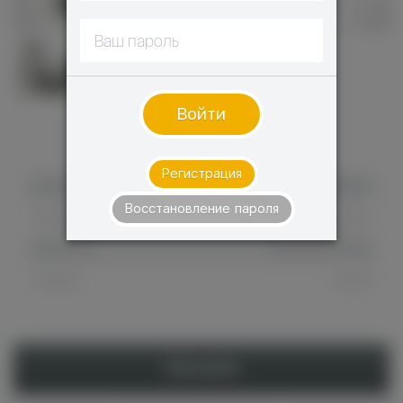
Войти
ХАРАКТЕРИСТИКИ
Регистрация
Бренд
VooPoo
Восстановление пароля
Тип расходника
Cменный испаритель
Штрихкод
6941291501743
Страна
Китай
Описание