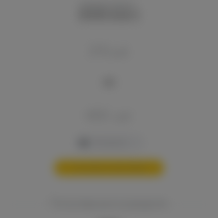
Картридж Voopoo P...
210
руб.
400
руб.
В корзину
Составить свой набор
Популярные в разделе