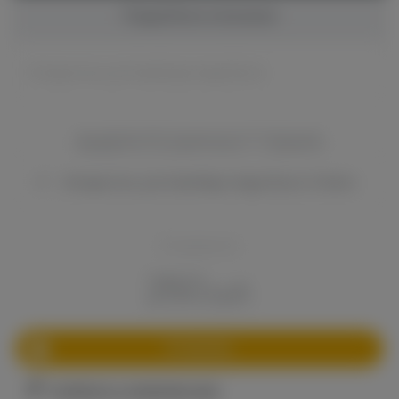
Подробное описание
Испарители для GeekVape Aegis Boost.
ВЫБЕРИТЕ ВАРИАНТ ТОВАРА
Испаритель для GeekVape Aegis Boost 0.6ohm
Стоимость:
250
руб.
В корзину
Сообщить о снижении цены