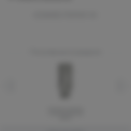
КОММЕНТАРИИ VK
Популярные в разделе
Сменный испаритель
к клиромайзеру Eleaf
MELO2