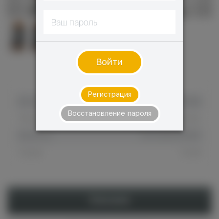
Войти
ХАРАКТЕРИСТИКИ
Регистрация
Бренд
GeekVape
Восстановление пароля
Тип расходника
Cменный испаритель
Штрихкод
6972866503923
Страна
Китай
Описание