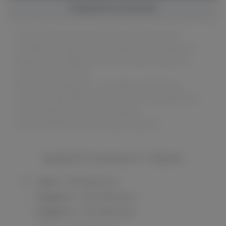
Подробное описание
Качественные мощные спирали для ваших плат и
мехмодов, которые помогут раскрыть максимальный
ресурс ваших девайсов. Только лучшие материалы и
интересные плетения.
Мастера из AR уверяют, что каждая спираль была
сделана с максимальной любовью и самоотдачей под
лучшие шедевры японской анимации.
Сопротивление указано на пару спиралей!
ВЫБЕРИТЕ ВАРИАНТ ТОВАРА
Fralien, ~0.12 Ом (2 шт.)
Staggerton, ~0.07 Ом (2 шт.)
Staggerton, ~0.12 Ом (2 шт.)