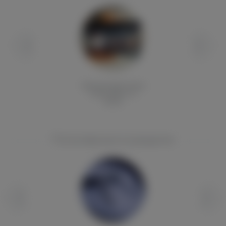
Органический хлопок
Cotton Bakon V2
(Клон)
Популярные в разделе