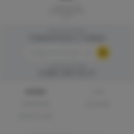
Спирали ручной
работы HotLine Coils
(2 шт.)
ОБРАТНАЯ СВЯЗЬ
Свяжитесь с нами
ГОРЯЧАЯ ЛИНИЯ
8 960 283 45 01
КАТАЛОГ
О НАС
САМОВЫВОЗ
ДОСТАВКА
ВОПРОС-ОТВЕТ