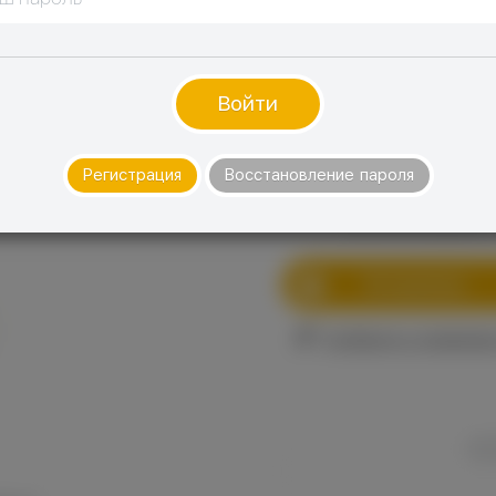
на мощных испарителях.
лишнего.
Войти
Стоимость:
Регистрация
Восстановление пароля
280
руб.
В корзину
Сообщить о снижении
К