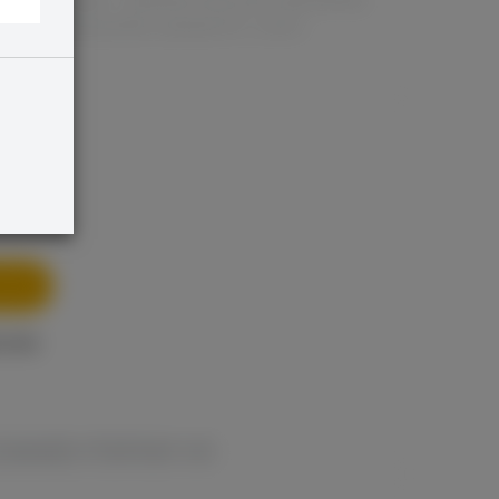
 Вместительный бак и разъём еГо, ничего
 цены
ОММЕНТАРИИ VK