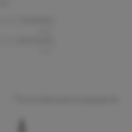
ИКИ
Расходник eGo
Kanger
2000777787874
Китай
Популярные в разделе