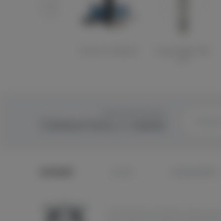
Innokin CLK 1280mah
Kanger IPOW2 1600
mah
ОБРАТНАЯ СВЯЗЬ
Свяжитесь с нами
КАТАЛОГ
О НАС
САМОВЫВОЗ
TOPOFVAPE.RU © 2018 Все права защищ