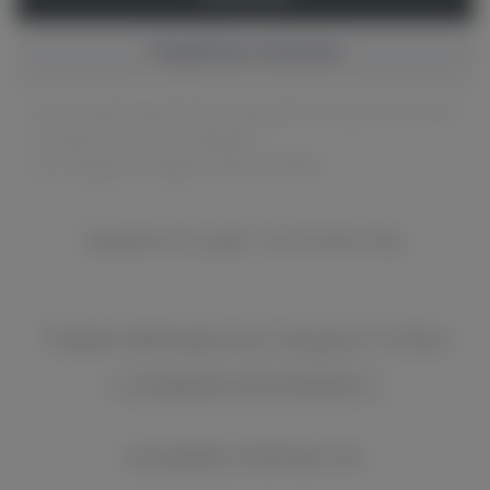
Подробное описание
Мод на два аккумулятора, имеющий отличную плату. Мод
оснащён кнопкой-эспандером.
Это очередной прорыв компании SMOK!
ВЫБЕРИТЕ ЦВЕТ УСТРОЙСТВА
ТОВАР ВРЕМЕННО НЕДОСТУПЕН
СООБЩИТЬ О ПОСТУПЛЕНИИ
КОММЕНТАРИИ VK