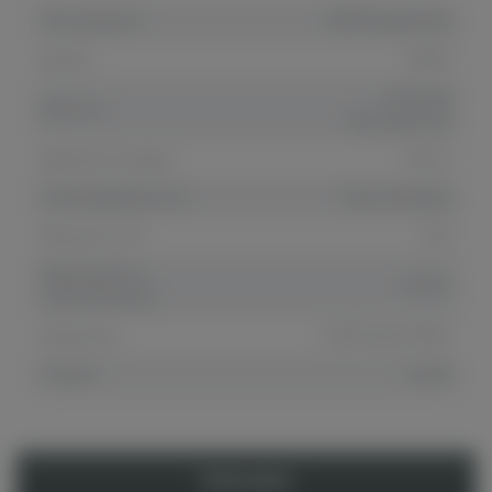
Тип сигареты
VAPE Мод(Плата)
Бренд
SMOK
Опытный
Для кого
пользователь
Диаметр посадки
25mm
Тип батареи/кол-во
Под 2 батареи
Мощность, Вт
220
Минимальное
0.1ohm
сопротивление
Штрихкод
6970232212851
Страна
Китай
Описание