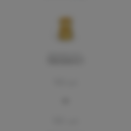
Переходник на исп...
190
руб.
190
руб.