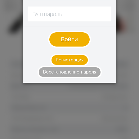
Войти
ХАРАКТЕРИСТИКИ
Регистрация
Тип сигареты
VAPE Стартовый набор
Восстановление пароля
Бренд
Smoant
Для кого
Начинающий пользователь
Тип бака
Испарители
Объем бака, мл
6
Тип батареи/кол-во
Встроенная
Ёмкость батареи, мАч
2500