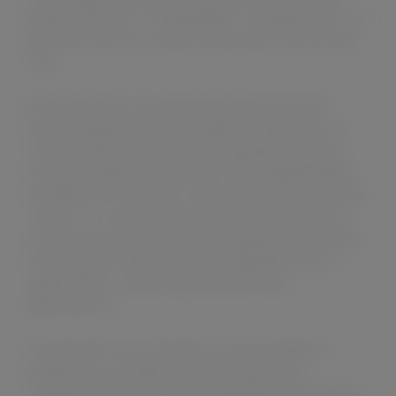
разъём USB Type-C и поддерживает ток заряда до 2А, что
даёт автономности устройства ещё один значительный
плюс.
Pasito 2 работает на испарителях формата Smoant K
(использовавшихся в Smoant Knight), которые имеют не
плохую линейку сопротивлений под разные мощности.
Под данный формат существует и обслуживаемая база
(приобретается отдельно), поэтому любителям экономии
тоже есть, что ловить в данном устройстве. Более того,
отдельно докупив специальный переходник, вы сможете
использовать испарители и обслуживаемую базу и от
первого Pasito, что даёт девайсу ещё больше
вариативности.
Последним (но не по значимости) плюсом является
возможность установки на мод переходника на
стандартный 510-й коннектор (приобретается отдельно).