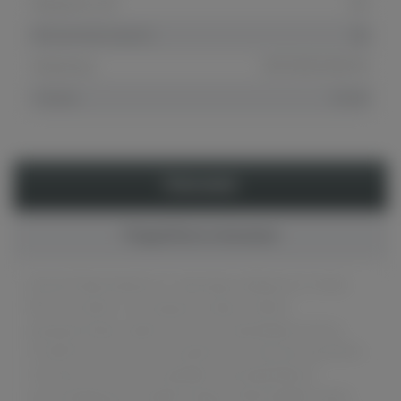
Мощность, Вт
80
Встроенная защита
Да
Штрихкод
6970635164016
Страна
Китай
Описание
Подробное описание
Smoant Pasito II является стартовым набором (а точнее,
AIO-системой), состоящим из мода с ёмким
аккумулятором и вместительного картриджа на 6 мл.
Устройство достаточно компактное и мощное (до 80 Вт),
поэтому оно отлично подойдёт для ежедневного
использования в условиях города. Также девайс имеет