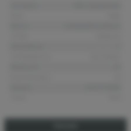
Тип сигареты
VAPE Стартовый набор
Бренд
Kanger
Для кого
Начинающий пользователь
Тип бака
Испарители
Объем бака, мл
3
Тип батареи/кол-во
Под 1 батарею
Мощность, Вт
50
Встроенная защита
Да
Штрихкод
2000777798399
Страна
Китай
Описание