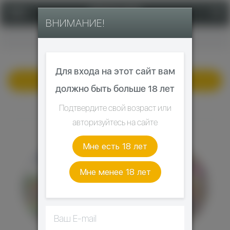
ВНИМАНИЕ!
Главная
Для входа на этот сайт вам
Фильтр
должно быть больше 18 лет
Подтвердите свой возраст или
CottonCandy
авторизуйтесь на сайте
Мне есть 18 лет
Мне менее 18 лет